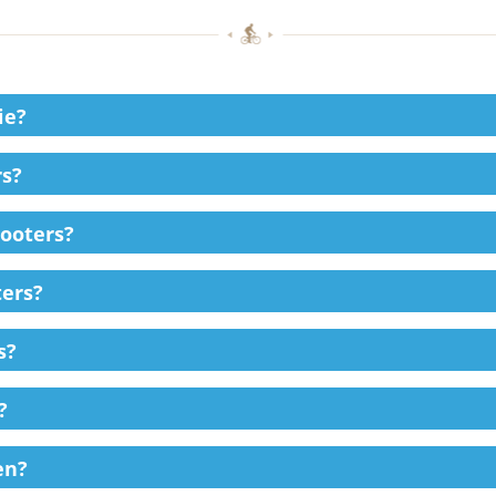
ie?
rs?
cooters?
ters?
s?
?
en?