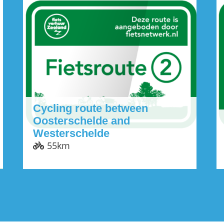
Cycling route between
Oosterschelde and
Westerschelde
55km