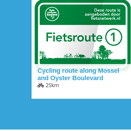
Cycling route along Mossel
and Oyster Boulevard
25km