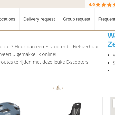
4.9
ocations
Delivery request
Group request
Frequent
W
Z
cooter? Huur dan een E-scooter bij Fietsverhuur
veert u gemakkelijk online!
V
routes te rijden met deze leuke E-scooters
S
T