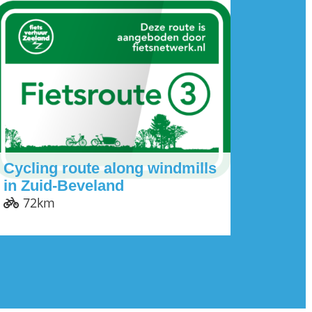
Cycling route along windmills
in Zuid-Beveland
72km