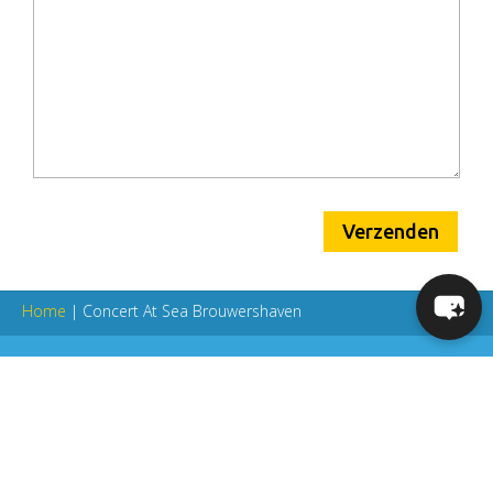
Verzenden
Home
|
Concert At Sea Brouwershaven
Fietsverhuur Zeeland
Fietsverhuur Zeeland
4328 LB Burgh Haamstede